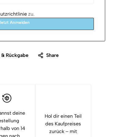
tzrichtlinie
zu.
Jetzt Anmelden
g & Rückgabe
Share
annst deine
Hol dir einen Teil
stellung
des Kaufpreises
rhalb von 14
zurück – mit
gen nach