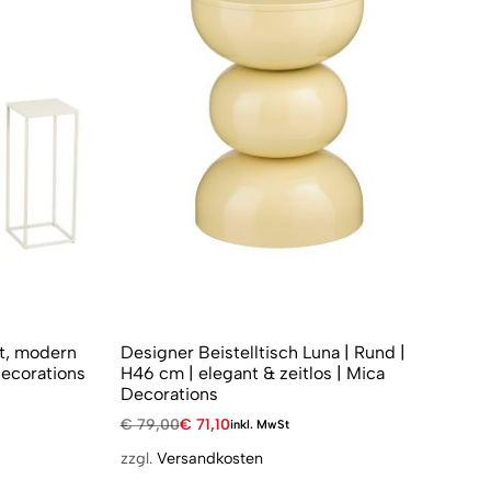
et, modern
Designer Beistelltisch Luna | Rund |
De
Decorations
H46 cm | elegant & zeitlos | Mica
Ø4
Decorations
Mi
€
79,00
€
71,10
€
6
inkl. MwSt
zzgl.
Versandkosten
zzg