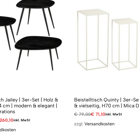
ch Jailey | 3er-Set | Holz &
Beistelltisch Quinty | 3er-S
4 cm | modern & elegant |
& vielseitig, H70 cm | Mica 
rations
€
79,00
€
71,10
inkl. MwSt
260,10
inkl. MwSt
zzgl.
Versandkosten
dkosten