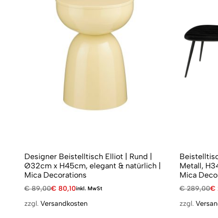
Designer Beistelltisch Elliot | Rund |
Beistelltis
Ø32cm x H45cm, elegant & natürlich |
Metall, H3
Mica Decorations
Mica Deco
€
89,00
€
80,10
€
289,00
€
inkl. MwSt
zzgl.
Versandkosten
zzgl.
Versan