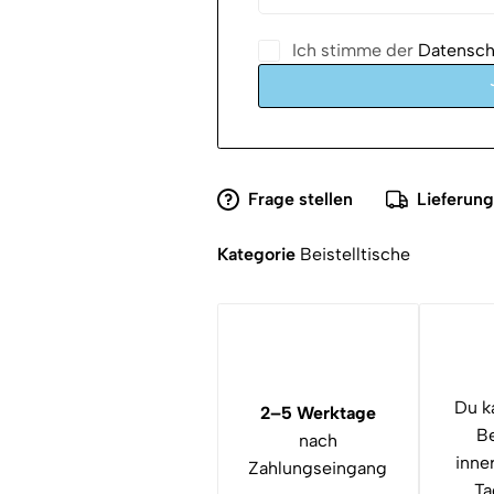
Ich stimme der
Datenschu
Frage stellen
Lieferun
Kategorie
Beistelltische
Du k
2–5 Werktage
Be
nach
inne
Zahlungseingang
Ta