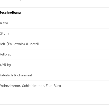
Beschreibung
14 cm
29 cm
Holz (Paulownia) & Metall
Hellbraun
0,95 kg
Natürlich & charmant
Wohnzimmer, Schlafzimmer, Flur, Büro