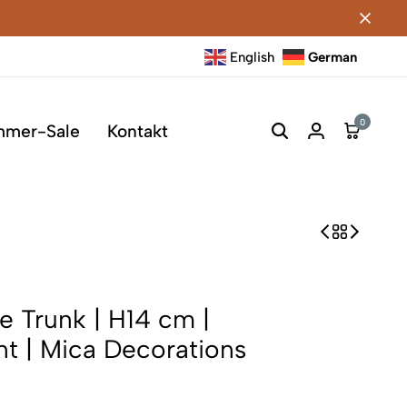
English
German
0
mmer-Sale
Kontakt
ee Trunk | H14 cm |
nt | Mica Decorations