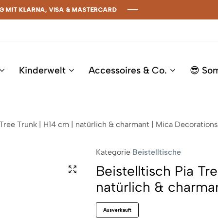
T KLARNA, VISA & MASTERCARD
T KLARNA, VISA & MASTERCARD
T KLARNA, VISA & MASTERCARD
T KLARNA, VISA & MASTERCARD
Kinderwelt
Accessoires & Co.
😎 So
 Tree Trunk | H14 cm | natürlich & charmant | Mica Decorations
Kategorie
Beistelltische
Beistelltisch Pia Tr
natürlich & charma
Ausverkauft