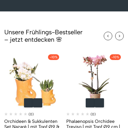
Unsere Frühlings-Bestseller
– jetzt entdecken 🌸
-10%
-10%
(0)
(0)
Orchideen & Sukkulenten
Phalaenopsis Orchidee
Set Nazaré | mit Topf Ø9 &
Treviso | mit Topf Ø9 cm |