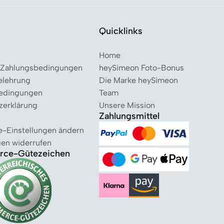
Quicklinks
Home
 Zahlungsbedingungen
heySimeon Foto-Bonus
elehrung
Die Marke heySimeon
edingungen
Team
zerklärung
Unsere Mission
Zahlungsmittel
e-Einstellungen ändern
gen widerrufen
ce-Gütezeichen