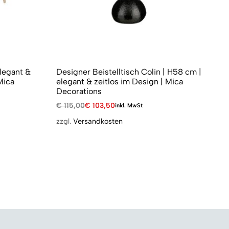
elegant &
Designer Beistelltisch Colin | H58 cm |
De
Mica
elegant & zeitlos im Design | Mica
Ei
Decorations
De
€
115,00
€
103,50
€
7
inkl. MwSt
zzgl.
Versandkosten
zzg