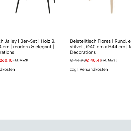
ch Jailey | 3er-Set | Holz &
Beistelltisch Flores | Rund, 
4 cm | modern & elegant |
stilvoll, Ø40 cm x H44 cm | 
rations
Decorations
260,10
€
44,90
€
40,41
inkl. MwSt
inkl. MwSt
dkosten
zzgl.
Versandkosten