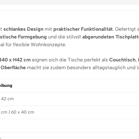
nt
schlankes Design
mit
praktischer Funktionalität
. Gefertigt
istische Formgebung
und die stilvoll
abgerundeten Tischplat
al für flexible Wohnkonzepte.
B40 x H42 cm
eignen sich die Tische perfekt als
Couchtisch
,
e Oberfläche
macht sie zudem besonders alltagstauglich und l
eibung
/ 42 cm
 cm / 60 x 40 cm
z