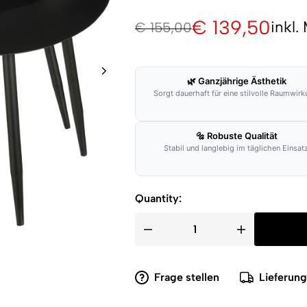
€
139,50
inkl.
€
155,00
🌿 Ganzjährige Ästhetik
Sorgt dauerhaft für eine stilvolle Raumwirk
🔩 Robuste Qualität
Stabil und langlebig im täglichen Einsatz
Quantity:
Frage stellen
Lieferun