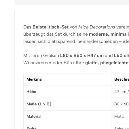
Das
Beistelltisch-Set
von
Mica Decorations
verei
überzeugt das Set durch seine
moderne, minimal
lassen sich platzsparend ineinanderschieben – ide
Mit ihren Größen
L80 x B60 x H47 cm
und
L60 x 
Wohnzimmer oder Büro. Ihre
glatte, pflegeleicht
Merkmal
Beschr
Höhe
47 cm 
Maße (L x B)
80 x 60
Material
Metall
Farbe
Schwar