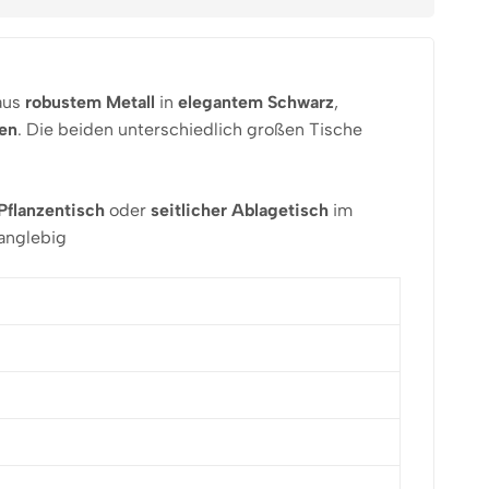
 aus
robustem Metall
in
elegantem Schwarz
,
ten
. Die beiden unterschiedlich großen Tische
Pflanzentisch
oder
seitlicher Ablagetisch
im
anglebig