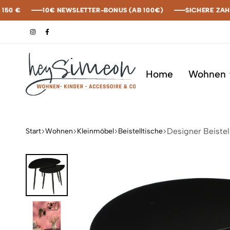
 €
 €
 €
 €
10€ NEWSLETTER-BONUS (AB 100€)
10€ NEWSLETTER-BONUS (AB 100€)
10€ NEWSLETTER-BONUS (AB 100€)
10€ NEWSLETTER-BONUS (AB 100€)
SICHERE ZAHLUN
SICHERE ZAHLUN
SICHERE ZAHLUN
SICHERE ZAHLUN
Home
Wohnen
heySimeon
Designer Beistel
Start
Wohnen
Kleinmöbel
Beistelltische