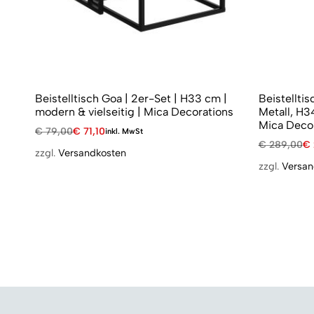
Beistelltisch Goa | 2er-Set | H33 cm |
Beistelltis
modern & vielseitig | Mica Decorations
Metall, H3
Mica Deco
€
79,00
€
71,10
inkl. MwSt
€
289,00
€
zzgl.
Versandkosten
zzgl.
Versan