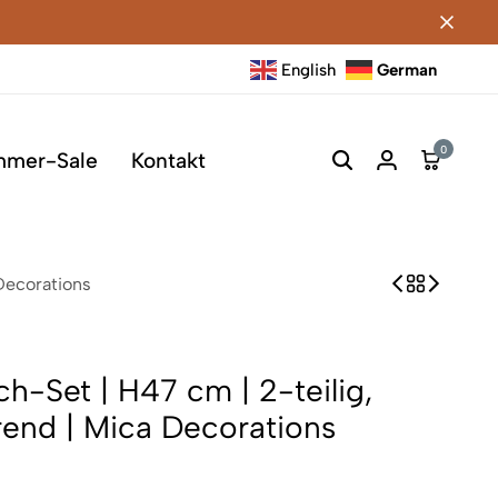
English
German
0
mmer-Sale
Kontakt
 Decorations
ch-Set | H47 cm | 2-teilig,
end | Mica Decorations