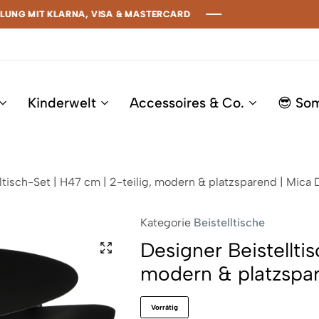
G MIT KLARNA, VISA & MASTERCARD
G MIT KLARNA, VISA & MASTERCARD
G MIT KLARNA, VISA & MASTERCARD
G MIT KLARNA, VISA & MASTERCARD
Kinderwelt
Accessoires & Co.
😎 So
ltisch-Set | H47 cm | 2-teilig, modern & platzsparend | Mica
Kategorie
Beistelltische
Designer Beistelltis
modern & platzspar
Vorrätig