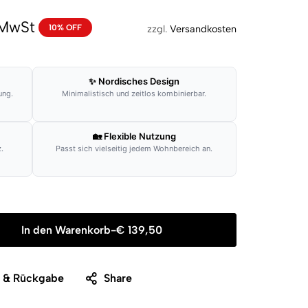
 MwSt
10% OFF
zzgl.
Versandkosten
✨ Nordisches Design
ung.
Minimalistisch und zeitlos kombinierbar.
🏡 Flexible Nutzung
.
Passt sich vielseitig jedem Wohnbereich an.
In den Warenkorb
-
€
139,50
g & Rückgabe
Share