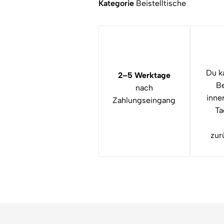
Kategorie
Beistelltische
Du k
2–5 Werktage
Be
nach
inne
Zahlungseingang
Ta
zur