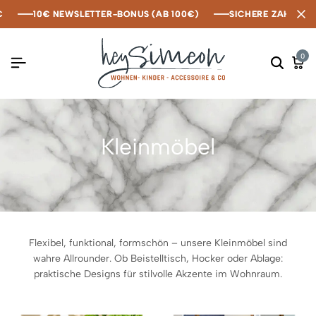
10€ NEWSLETTER-BONUS (AB 100€)
10€ NEWSLETTER-BONUS (AB 100€)
10€ NEWSLETTER-BONUS (AB 100€)
SICHERE ZAHLUNG MIT
SICHERE ZAHLUNG MIT
SICHERE ZAHLUNG MIT
0
Kleinmöbel
Flexibel, funktional, formschön – unsere Kleinmöbel sind
wahre Allrounder. Ob Beistelltisch, Hocker oder Ablage:
praktische Designs für stilvolle Akzente im Wohnraum.