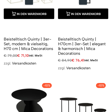
IN DEN WARENKORB
IN DEN WARENKORB
Beistelltisch Quinty | 3er-
Beistelltisch Quinty |
Set, modern & vielseitig,
H70cm | 3er-Set | elegant
H70 cm | Mica Decorations
& harmonisch | Mica
Decorations
€
79,00
€
71,10
inkl. MwSt
€
84,90
€
76,41
inkl. MwSt
zzgl.
Versandkosten
zzgl.
Versandkosten
-10%
-10%