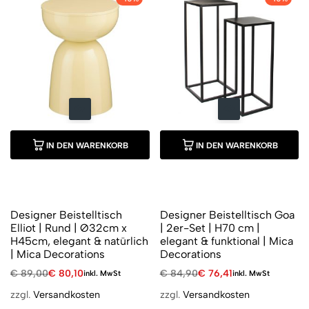
IN DEN WARENKORB
IN DEN WARENKORB
Designer Beistelltisch
Designer Beistelltisch Goa
Elliot | Rund | Ø32cm x
| 2er-Set | H70 cm |
H45cm, elegant & natürlich
elegant & funktional | Mica
| Mica Decorations
Decorations
€
89,00
€
80,10
€
84,90
€
76,41
inkl. MwSt
inkl. MwSt
zzgl.
Versandkosten
zzgl.
Versandkosten