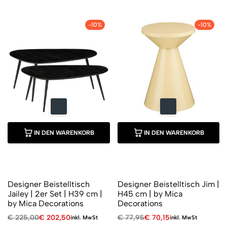
-10%
-10%
IN DEN WARENKORB
IN DEN WARENKORB
Designer Beistelltisch
Designer Beistelltisch Jim |
Jailey | 2er Set | H39 cm |
H45 cm | by Mica
by Mica Decorations
Decorations
€
225,00
€
202,50
€
77,95
€
70,15
inkl. MwSt
inkl. MwSt