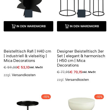
IN DEN WARENKORB
IN DEN WARENKORB
Beistelltisch Rafi | H40 cm
Designer Beistelltisch 3er
| industriell & vielseitig |
Set | elegant & harmonisch
Mica Decorations
| H50 cm | Mica
Decorations
€
59,00
€
53,10
inkl. MwSt
€
77,95
€
70,15
inkl. MwSt
zzgl.
Versandkosten
zzgl.
Versandkosten
-10%
-10%