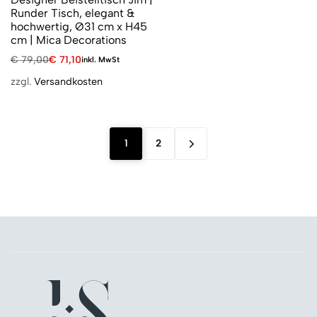
Runder Tisch, elegant &
hochwertig, Ø31 cm x H45
cm | Mica Decorations
€
79,00
€
71,10
inkl. MwSt
zzgl.
Versandkosten
1
2