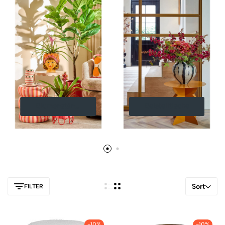
Blumenständer
Beistelltische
Sort
FILTER
-10%
-10%