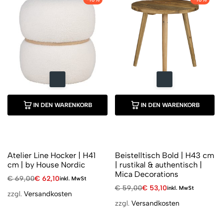
IN DEN WARENKORB
IN DEN WARENKORB
Atelier Line Hocker | H41
Beistelltisch Bold | H43 cm
cm | by House Nordic
| rustikal & authentisch |
Mica Decorations
€
69,00
€
62,10
inkl. MwSt
€
59,00
€
53,10
inkl. MwSt
zzgl.
Versandkosten
zzgl.
Versandkosten