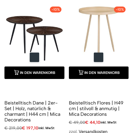
-10%
-10%
IN DEN WARENKORB
IN DEN WARENKORB
Beistelltisch Dane | 2er-
Beistelltisch Flores | H49
Set | Holz, natürlich &
cm | stilvoll & anmutig |
charmant | H44 cm | Mica
Mica Decorations
Decorations
€
49,00
€
44,10
inkl. MwSt
€
219,00
€
197,10
inkl. MwSt
zzgl.
Versandkosten