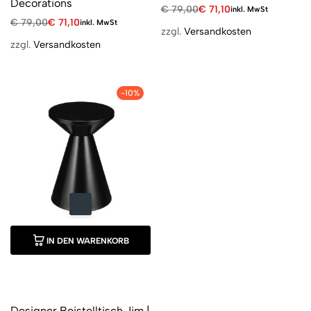
Decorations
€
79,00
€
71,10
inkl. MwSt
€
79,00
€
71,10
inkl. MwSt
zzgl.
Versandkosten
zzgl.
Versandkosten
-10%
IN DEN WARENKORB
Designer Beistelltisch Jim |