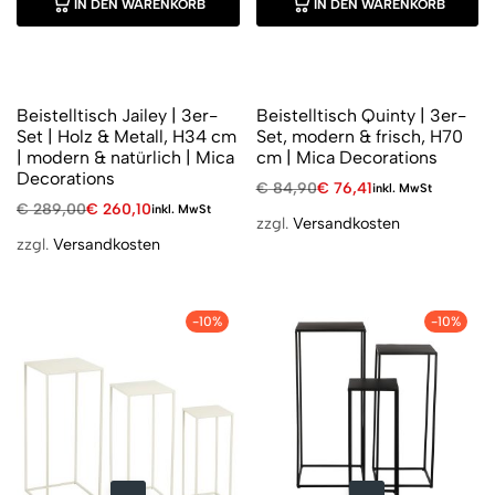
IN DEN WARENKORB
IN DEN WARENKORB
Beistelltisch Jailey | 3er-
Beistelltisch Quinty | 3er-
Set | Holz & Metall, H34 cm
Set, modern & frisch, H70
| modern & natürlich | Mica
cm | Mica Decorations
Decorations
€
84,90
€
76,41
inkl. MwSt
€
289,00
€
260,10
inkl. MwSt
zzgl.
Versandkosten
zzgl.
Versandkosten
-10%
-10%