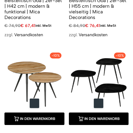
Beistelltisch Goa | 2er-Set
Beistelltisch Goa | 2er-Set
| H42 cm | modern &
| H55 cm | modern &
funktional | Mica
vielseitig | Mica
Decorations
Decorations
€
74,90
€
67,41
€
84,90
€
76,41
inkl. MwSt
inkl. MwSt
zzgl.
Versandkosten
zzgl.
Versandkosten
-10%
-10%
IN DEN WARENKORB
IN DEN WARENKORB