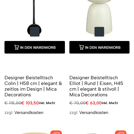
IN DEN WARENKORB
IN DEN WARENKORB
Designer Beistelltisch
Designer Beistelltisch
Colin | H58 cm | elegant &
Elliot | Rund | Eisen, H45
zeitlos im Design | Mica
cm | elegant & stilvoll |
Decorations
Mica Decorations
€
115,00
€
103,50
€
70,00
€
63,00
inkl. MwSt
inkl. MwSt
zzgl.
Versandkosten
zzgl.
Versandkosten
-10%
-10%