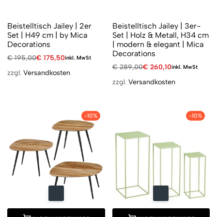
Beistelltisch Jailey | 2er
Beistelltisch Jailey | 3er-
Set | H49 cm | by Mica
Set | Holz & Metall, H34 cm
Decorations
| modern & elegant | Mica
Decorations
€
195,00
€
175,50
inkl. MwSt
€
289,00
€
260,10
inkl. MwSt
zzgl.
Versandkosten
zzgl.
Versandkosten
-10%
-10%