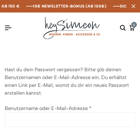
AB 150 €
AB 150 €
AB 150 €
10€ NEWSLETTER-BONUS (AB 100€)
10€ NEWSLETTER-BONUS (AB 100€)
10€ NEWSLETTER-BONUS (AB 100€)
SICHERE 
SICHERE 
SICHERE 
0
Hast du dein Passwort vergessen? Bitte gib deinen
Benutzernamen oder E-Mail-Adresse ein. Du erhältst
einen Link per E-Mail, womit du dir ein neues Passwort
erstellen kannst.
Benutzername oder E-Mail-Adresse
*