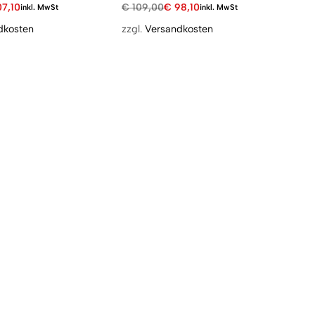
07,10
€
109,00
€
98,10
inkl. MwSt
inkl. MwSt
dkosten
zzgl.
Versandkosten