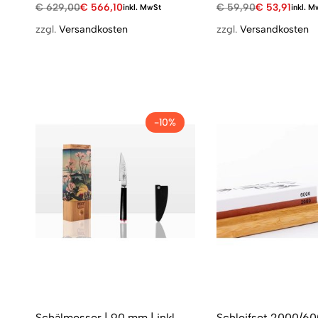
€
629,00
€
566,10
€
59,90
€
53,91
inkl. MwSt
inkl. M
zzgl.
Versandkosten
zzgl.
Versandkosten
-10%
Schälmesser | 90 mm | inkl.
Schleifset 2000/600