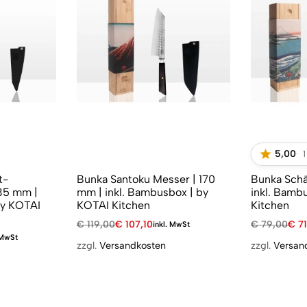
5,00
t-
Bunka Santoku Messer | 170
Bunka Schä
35 mm |
mm | inkl. Bambusbox | by
inkl. Bambusbox |
by KOTAI
KOTAI Kitchen
Kitchen
€
119,00
€
107,10
€
79,00
€
71
inkl. MwSt
 MwSt
zzgl.
Versandkosten
zzgl.
Versan