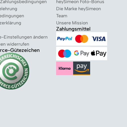
 Zahlungsbedingungen
heySimeon Foto-Bonus
elehrung
Die Marke heySimeon
edingungen
Team
zerklärung
Unsere Mission
Zahlungsmittel
e-Einstellungen ändern
gen widerrufen
ce-Gütezeichen