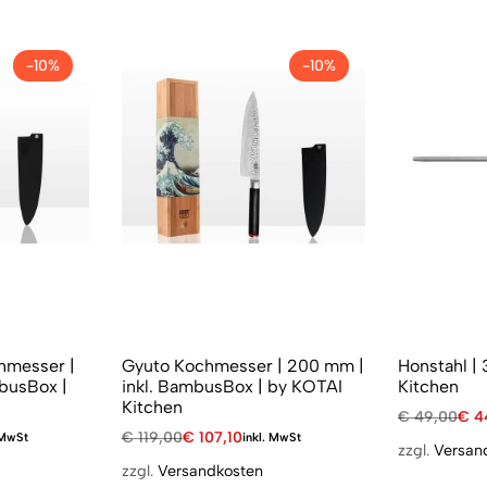
-10%
-10%
hmesser |
Gyuto Kochmesser | 200 mm |
Honstahl |
busBox |
inkl. BambusBox | by KOTAI
Kitchen
Kitchen
€
49,00
€
4
€
119,00
€
107,10
 MwSt
inkl. MwSt
zzgl.
Versan
zzgl.
Versandkosten