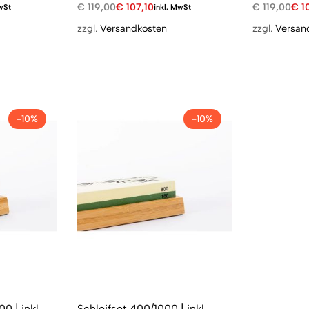
€
119,00
€
107,10
€
119,00
€
1
wSt
inkl. MwSt
zzgl.
Versandkosten
zzgl.
Versan
-10%
-10%
0 | inkl.
Schleifset 400/1000 | inkl.