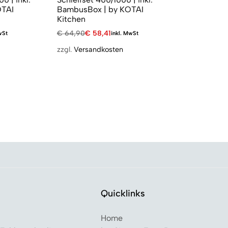
OTAI
BambusBox | by KOTAI
Kitchen
€
64,90
€
58,41
wSt
inkl. MwSt
zzgl.
Versandkosten
Quicklinks
Home