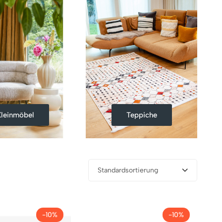
Kleinmöbel
Teppiche
Standardsortierung
-10%
-10%