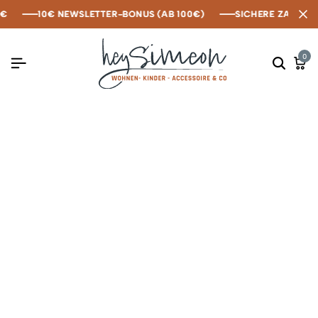
10€ NEWSLETTER-BONUS (AB 100€)
10€ NEWSLETTER-BONUS (AB 100€)
10€ NEWSLETTER-BONUS (AB 100€)
SICHERE ZAHLUNG 
SICHERE ZAHLUNG 
SICHERE ZAHLUNG 
0
heySimeon Foto-Bonus