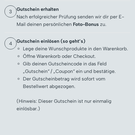
Gutschein erhalten
3
Nach erfolgreicher Prüfung senden wir dir per E-
Mail deinen persönlichen
Foto-Bonus
zu.
Gutschein einlösen (so geht’s)
4
Lege deine Wunschprodukte in den Warenkorb.
Öffne Warenkorb oder Checkout.
Gib deinen Gutscheincode in das Feld
„Gutschein“ / „Coupon“ ein und bestätige.
Der Gutscheinbetrag wird sofort vom
Bestellwert abgezogen.
(Hinweis: Dieser Gutschein ist nur einmalig
einlösbar.)