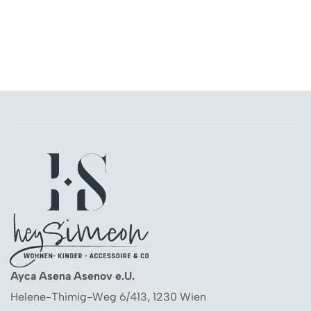
Ayca Asena Asenov e.U.
Helene-Thimig-Weg 6/413, 1230 Wien