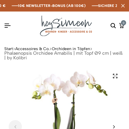
€
€
€
10€ NEWSLETTER-BONUS (AB 100€)
10€ NEWSLETTER-BONUS (AB 100€)
10€ NEWSLETTER-BONUS (AB 100€)
SICHERE ZAHLUNG
SICHERE ZAHLUNG
SICHERE ZAHLUNG
0
Start
Accessoires & Co.
Orchideen in Töpfen
Phalaenopsis Orchidee Amabilis | mit Topf Ø9 cm | weiß
| by Kolibri