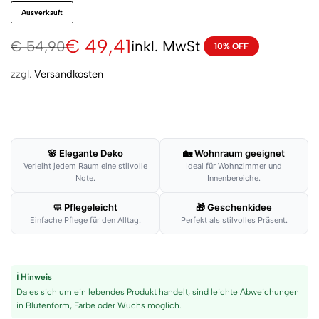
Ausverkauft
€
49,41
inkl. MwSt
€
54,90
10% OFF
zzgl.
Versandkosten
🌸 Elegante Deko
🏡 Wohnraum geeignet
Verleiht jedem Raum eine stilvolle
Ideal für Wohnzimmer und
Note.
Innenbereiche.
🧼 Pflegeleicht
🎁 Geschenkidee
Einfache Pflege für den Alltag.
Perfekt als stilvolles Präsent.
ℹ Hinweis
Da es sich um ein lebendes Produkt handelt, sind leichte Abweichungen
in Blütenform, Farbe oder Wuchs möglich.