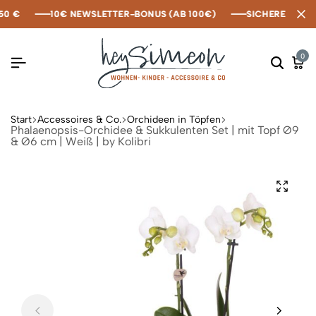
 €
 €
 €
10€ NEWSLETTER-BONUS (AB 100€)
10€ NEWSLETTER-BONUS (AB 100€)
10€ NEWSLETTER-BONUS (AB 100€)
SICHERE ZAHLUN
SICHERE ZAHLUN
SICHERE ZAHLUN
0
Start
Accessoires & Co.
Orchideen in Töpfen
Phalaenopsis-Orchidee & Sukkulenten Set | mit Topf Ø9
& Ø6 cm | Weiß | by Kolibri