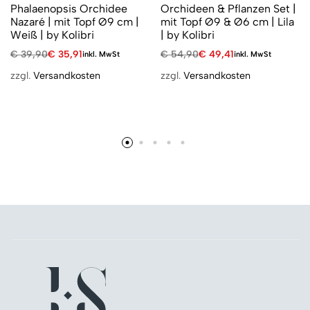
Phalaenopsis Orchidee
Orchideen & Pflanzen Set |
Nazaré | mit Topf Ø9 cm |
mit Topf Ø9 & Ø6 cm | Lila
Weiß | by Kolibri
| by Kolibri
€
39,90
€
35,91
€
54,90
€
49,41
inkl. MwSt
inkl. MwSt
zzgl.
Versandkosten
zzgl.
Versandkosten