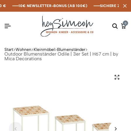
€
€
€
10€ NEWSLETTER-BONUS (AB 100€)
10€ NEWSLETTER-BONUS (AB 100€)
10€ NEWSLETTER-BONUS (AB 100€)
SICHERE ZAHLUNG
SICHERE ZAHLUNG
SICHERE ZAHLUNG
0
Start
Wohnen
Kleinmöbel
Blumenständer
Outdoor Blumenständer Odile | 3er Set | H67 cm | by
Mica Decorations