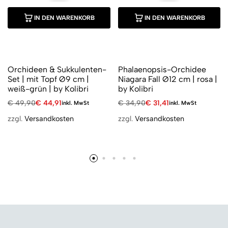
IN DEN WARENKORB
IN DEN WARENKORB
Orchideen & Sukkulenten-
Phalaenopsis-Orchidee
Set | mit Topf Ø9 cm |
Niagara Fall Ø12 cm | rosa |
weiß-grün | by Kolibri
by Kolibri
€
49,90
€
44,91
€
34,90
€
31,41
inkl. MwSt
inkl. MwSt
zzgl.
Versandkosten
zzgl.
Versandkosten