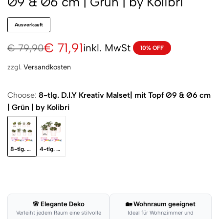
Ø9 & Ø6 cm | Grün | by Kolibri
Ausverkauft
€
71,91
inkl. MwSt
€
79,90
10% OFF
zzgl.
Versandkosten
Choose:
8-tlg. D.I.Y Kreativ Malset| mit Topf Ø9 & Ø6 cm
| Grün | by Kolibri
8-tlg. D.I.Y Kreativ Malset| mit Topf Ø9 & Ø6 cm | Grün | by Kolibri
4-tlg. D.I.Y Kreativ Malset | mit Topf Ø9 cm | Grün | by Kolibri
🌸 Elegante Deko
🏡 Wohnraum geeignet
Verleiht jedem Raum eine stilvolle
Ideal für Wohnzimmer und