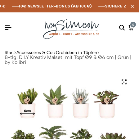
10€ NEWSLETTER-BONUS (AB 100€)
10€ NEWSLETTER-BONUS (AB 100€)
10€ NEWSLETTER-BONUS (AB 100€)
SICHERE ZAHLUNG 
SICHERE ZAHLUNG 
SICHERE ZAHLUNG 
0
Start
Accessoires & Co.
Orchideen in Töpfen
8-tlg. D.I.Y Kreativ Malset| mit Topf Ø9 & Ø6 cm | Grün |
by Kolibri