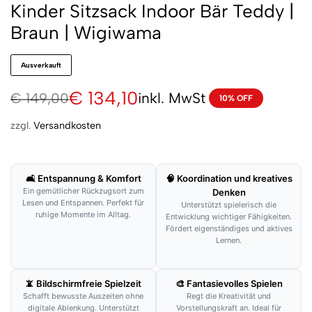
Kinder Sitzsack Indoor Bär Teddy |
Braun | Wigiwama
Ausverkauft
€
134,10
inkl. MwSt
€
149,00
10% OFF
zzgl.
Versandkosten
🛋 Entspannung & Komfort
🧠 Koordination und kreatives
Ein gemütlicher Rückzugsort zum
Denken
Lesen und Entspannen. Perfekt für
Unterstützt spielerisch die
ruhige Momente im Alltag.
Entwicklung wichtiger Fähigkeiten.
Fördert eigenständiges und aktives
Lernen.
📵 Bildschirmfreie Spielzeit
🎨 Fantasievolles Spielen
Schafft bewusste Auszeiten ohne
Regt die Kreativität und
digitale Ablenkung. Unterstützt
Vorstellungskraft an. Ideal für