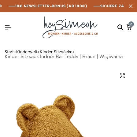
10€ NEWSLETTER-BONUS (AB 100€)
10€ NEWSLETTER-BONUS (AB 100€)
10€ NEWSLETTER-BONUS (AB 100€)
SICHERE ZAHLUNG M
SICHERE ZAHLUNG M
SICHERE ZAHLUNG M
0
Start
Kinderwelt
Kinder Sitzsäcke
Kinder Sitzsack Indoor Bär Teddy | Braun | Wigiwama