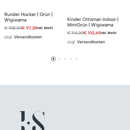
Runder Hocker | Grün |
Kinder Ottoman Indoor |
Wigiwama
MintGrün | Wigiwama
€
108,00
€
97,20
inkl. MwSt
€
114,00
€
102,60
inkl. MwSt
zzgl.
Versandkosten
zzgl.
Versandkosten