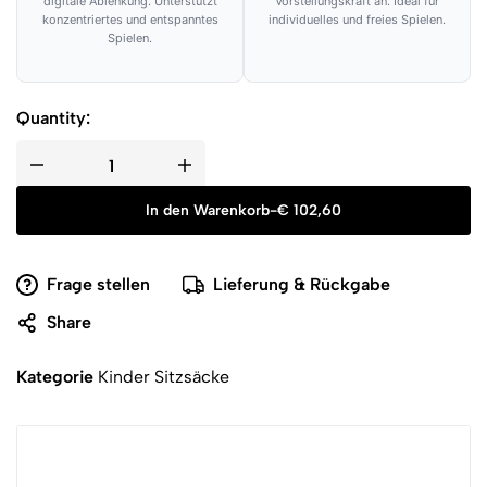
digitale Ablenkung. Unterstützt
Vorstellungskraft an. Ideal für
konzentriertes und entspanntes
individuelles und freies Spielen.
Spielen.
Quantity:
In den Warenkorb
-
€
102,60
Frage stellen
Lieferung & Rückgabe
Share
Kategorie
Kinder Sitzsäcke