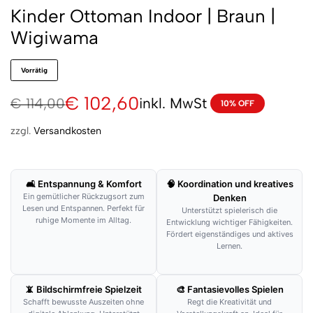
Kinder Ottoman Indoor | Braun |
Wigiwama
Vorrätig
€
102,60
inkl. MwSt
€
114,00
10% OFF
zzgl.
Versandkosten
🛋 Entspannung & Komfort
🧠 Koordination und kreatives
Ein gemütlicher Rückzugsort zum
Denken
Lesen und Entspannen. Perfekt für
Unterstützt spielerisch die
ruhige Momente im Alltag.
Entwicklung wichtiger Fähigkeiten.
Fördert eigenständiges und aktives
Lernen.
📵 Bildschirmfreie Spielzeit
🎨 Fantasievolles Spielen
Schafft bewusste Auszeiten ohne
Regt die Kreativität und