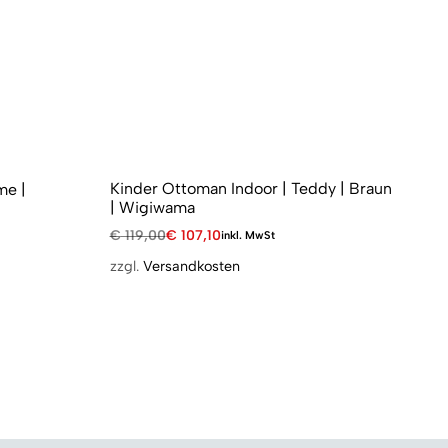
Ki
Wi
Kinder Ottoman Indoor | Teddy | Braun
me |
| Wigiwama
€
1
€
119,00
€
107,10
inkl. MwSt
zzg
zzgl.
Versandkosten