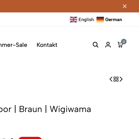
English
German
0
mmer-Sale
Kontakt
door | Braun | Wigiwama