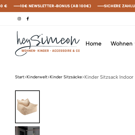
10€ NEWSLETTER-BONUS (AB 100€)
10€ NEWSLETTER-BONUS (AB 100€)
10€ NEWSLETTER-BONUS (AB 100€)
10€ NEWSLETTER-BONUS (AB 100€)
SICHERE ZAHLUNG M
SICHERE ZAHLUNG M
SICHERE ZAHLUNG M
SICHERE ZAHLUNG M
Home
Wohnen
heySimeon
Kinder Sitzsack Indoor
Start
Kinderwelt
Kinder Sitzsäcke