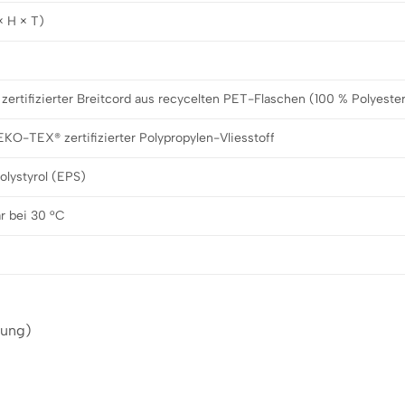
× H × T)
tifizierter Breitcord aus recycelten PET-Flaschen (100 % Polyeste
O-TEX® zertifizierter Polypropylen-Vliesstoff
olystyrol (EPS)
 bei 30 °C
lung)