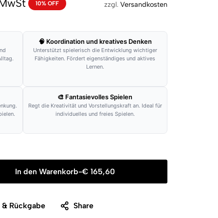
. MwSt
10% OFF
zzgl.
Versandkosten
🧠 Koordination und kreatives Denken
und
Unterstützt spielerisch die Entwicklung wichtiger
lltag.
Fähigkeiten. Fördert eigenständiges und aktives
Lernen.
🎨 Fantasievolles Spielen
enkung.
Regt die Kreativität und Vorstellungskraft an. Ideal für
ielen.
individuelles und freies Spielen.
In den Warenkorb
-
€
165,60
g & Rückgabe
Share