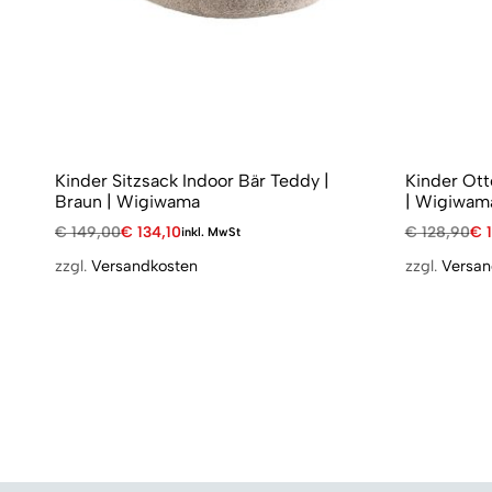
Kinder Sitzsack Indoor Bär Teddy |
Kinder Ott
Braun | Wigiwama
| Wigiwam
€
149,00
€
134,10
€
128,90
€
1
inkl. MwSt
zzgl.
Versandkosten
zzgl.
Versan