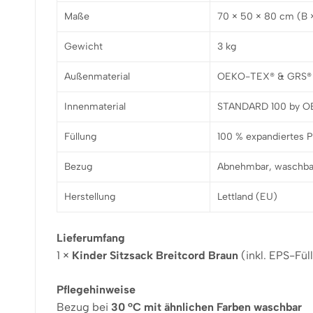
Maße
70 × 50 × 80 cm (B 
Gewicht
3 kg
Außenmaterial
OEKO-TEX® & GRS® zer
Innenmaterial
STANDARD 100 by OEK
Füllung
100 % expandiertes P
Bezug
Abnehmbar, waschbar
Herstellung
Lettland (EU)
Lieferumfang
1 ×
Kinder Sitzsack Breitcord Braun
(inkl. EPS-Fül
Pflegehinweise
Bezug bei
30 °C mit ähnlichen Farben waschbar