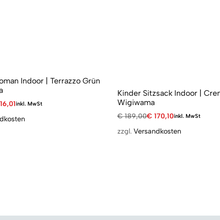
oman Indoor | Terrazzo Grün
a
Kinder Sitzsack Indoor | Cre
Wigiwama
16,01
inkl. MwSt
€
189,00
€
170,10
inkl. MwSt
dkosten
zzgl.
Versandkosten