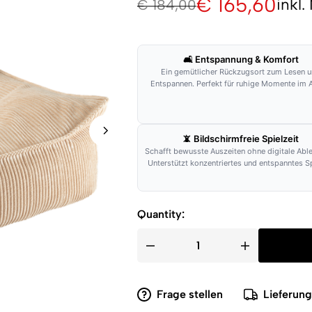
€
165,60
inkl
€
184,00
🛋 Entspannung & Komfort
Ein gemütlicher Rückzugsort zum Lesen 
Entspannen. Perfekt für ruhige Momente im A
📵 Bildschirmfreie Spielzeit
Schafft bewusste Auszeiten ohne digitale Abl
Unterstützt konzentriertes und entspanntes Sp
Quantity:
Frage stellen
Lieferun