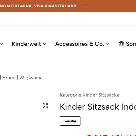
IT KLARNA, VISA & MASTERCARD
IT KLARNA, VISA & MASTERCARD
IT KLARNA, VISA & MASTERCARD
IT KLARNA, VISA & MASTERCARD
Kinderwelt
Accessoires & Co.
😎 So
 | Braun | Wigiwama
Kategorie
Kinder Sitzsäcke
Kinder Sitzsack In
Vorrätig