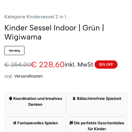
Kategorie
Kindersessel 2 in 1
Kinder Sessel Indoor | Grün |
Wigiwama
Vorrätig
€
228,60
inkl. MwSt
€
254,00
10% OFF
zzgl.
Versandkosten
🧠 Koordination und kreatives
📵 Bildschirmfreie Spielzeit
Denken
🎨 Fantasievolles Spielen
🎁 Die perfekte Geschenkidee
für Kinder