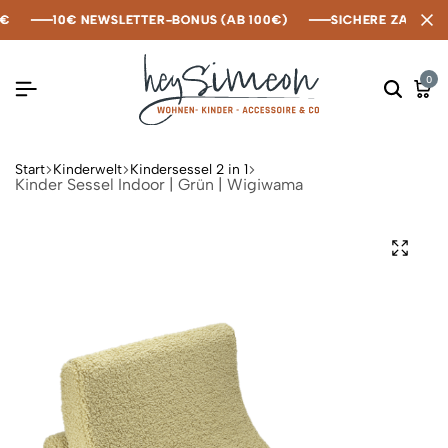
10€ NEWSLETTER-BONUS (AB 100€)
10€ NEWSLETTER-BONUS (AB 100€)
10€ NEWSLETTER-BONUS (AB 100€)
SICHERE ZAHLUNG M
SICHERE ZAHLUNG M
SICHERE ZAHLUNG M
0
Start
Kinderwelt
Kindersessel 2 in 1
Kinder Sessel Indoor | Grün | Wigiwama