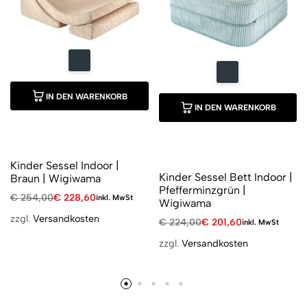
IN DEN WARENKORB
IN DEN WARENKORB
Kinder Sessel Indoor |
Kinder Sessel Bett Indoor |
Braun | Wigiwama
Pfefferminzgrün |
€
254,00
€
228,60
inkl. MwSt
Wigiwama
zzgl.
Versandkosten
€
224,00
€
201,60
inkl. MwSt
zzgl.
Versandkosten