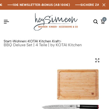
10€ NEWSLETTER-BONUS (AB 100€)
10€ NEWSLETTER-BONUS (AB 100€)
10€ NEWSLETTER-BONUS (AB 100€)
SICHERE ZAHLUNG M
SICHERE ZAHLUNG M
SICHERE ZAHLUNG M
0
Start
Wohnen
KOTAI Kitchen Kraft
BBQ Deluxe Set | 4 Teile | by KOTAI Kitchen