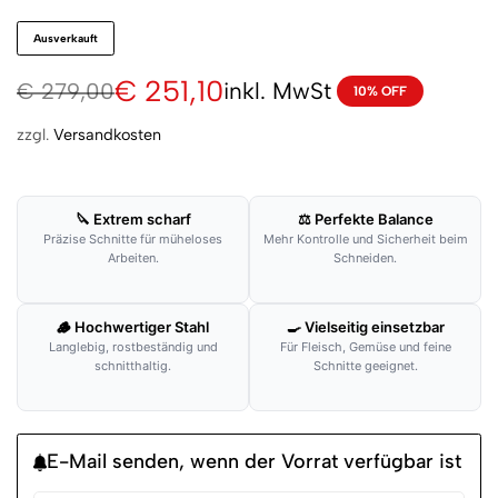
Ausverkauft
€
251,10
inkl. MwSt
€
279,00
10% OFF
zzgl.
Versandkosten
🔪 Extrem scharf
⚖ Perfekte Balance
Präzise Schnitte für müheloses
Mehr Kontrolle und Sicherheit beim
Arbeiten.
Schneiden.
🪵 Hochwertiger Stahl
🍳 Vielseitig einsetzbar
Langlebig, rostbeständig und
Für Fleisch, Gemüse und feine
schnitthaltig.
Schnitte geeignet.
E-Mail senden, wenn der Vorrat verfügbar ist