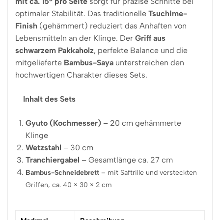
mit ca. 15° pro Seite
sorgt für präzise Schnitte bei
optimaler Stabilität. Das traditionelle
Tsuchime-
Finish
(gehämmert) reduziert das Anhaften von
Lebensmitteln an der Klinge. Der
Griff aus
schwarzem Pakkaholz
, perfekte Balance und die
mitgelieferte
Bambus-Saya
unterstreichen den
hochwertigen Charakter dieses Sets.
Inhalt des Sets
Gyuto (Kochmesser)
– 20 cm gehämmerte
Klinge
Wetzstahl
– 30 cm
Tranchiergabel
– Gesamtlänge ca. 27 cm
Bambus-Schneidebrett
– mit Saftrille und versteckten
Griffen, ca. 40 × 30 × 2 cm