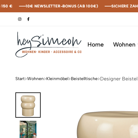
€
€
€
€
10€ NEWSLETTER-BONUS (AB 100€)
10€ NEWSLETTER-BONUS (AB 100€)
10€ NEWSLETTER-BONUS (AB 100€)
10€ NEWSLETTER-BONUS (AB 100€)
SICHERE ZAHLUNG
SICHERE ZAHLUNG
SICHERE ZAHLUNG
SICHERE ZAHLUNG
Home
Wohnen
heySimeon
Designer Beistel
Start
Wohnen
Kleinmöbel
Beistelltische