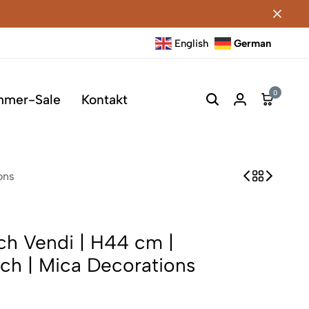
English
German
0
mmer-Sale
Kontakt
ons
sch Vendi | H44 cm |
ch | Mica Decorations