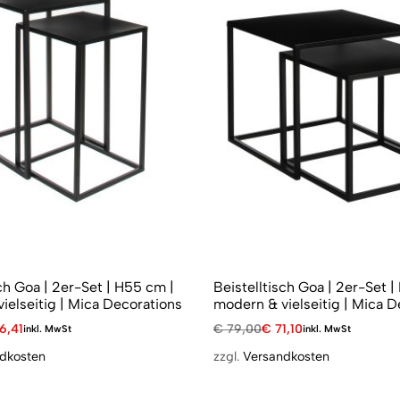
ch Goa | 2er-Set | H55 cm |
Beistelltisch Goa | 2er-Set 
ielseitig | Mica Decorations
modern & vielseitig | Mica D
6,41
€
79,00
€
71,10
inkl. MwSt
inkl. MwSt
dkosten
zzgl.
Versandkosten