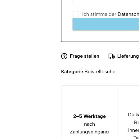
Ich stimme der
Datenschu
Frage stellen
Lieferun
Kategorie
Beistelltische
Du k
2–5 Werktage
Be
nach
inne
Zahlungseingang
Ta