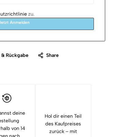
tzrichtlinie
zu.
Jetzt Anmelden
g & Rückgabe
Share
annst deine
Hol dir einen Teil
stellung
des Kaufpreises
rhalb von 14
zurück – mit
gen nach