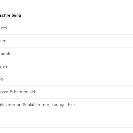
schreibung
 cm
 cm
ramik
eme
kg
egant & harmonisch
hnzimmer, Schlafzimmer, Lounge, Flur