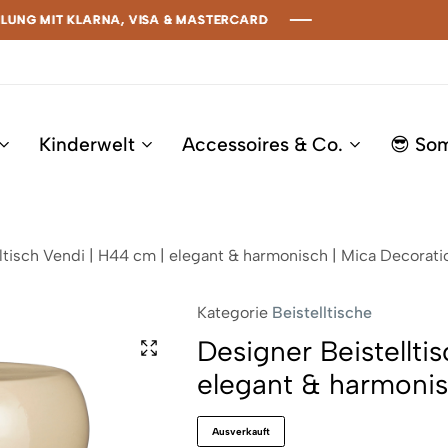
 MIT KLARNA, VISA & MASTERCARD
 MIT KLARNA, VISA & MASTERCARD
 MIT KLARNA, VISA & MASTERCARD
 MIT KLARNA, VISA & MASTERCARD
Kinderwelt
Accessoires & Co.
😎 So
ltisch Vendi | H44 cm | elegant & harmonisch | Mica Decorati
Kategorie
Beistelltische
Designer Beistellti
elegant & harmonis
Ausverkauft