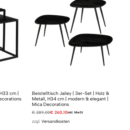
| H33 cm |
Beistelltisch Jailey | 3er-Set | Holz &
Be
ecorations
Metall, H34 cm | modern & elegant |
Me
Mica Decorations
Mi
€
289,00
€
260,10
€
2
inkl. MwSt
zzgl.
Versandkosten
zzg