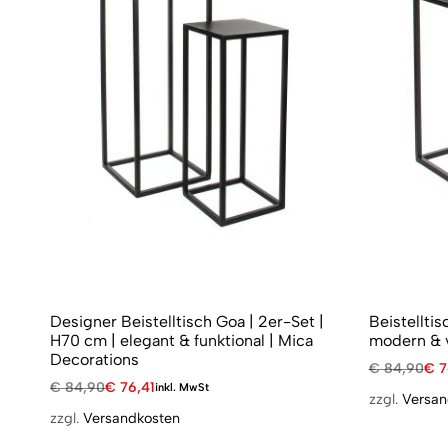
Designer Beistelltisch Goa | 2er-Set |
Beistelltis
H70 cm | elegant & funktional | Mica
modern & v
Decorations
€
84,90
€
7
€
84,90
€
76,41
inkl. MwSt
zzgl.
Versan
zzgl.
Versandkosten