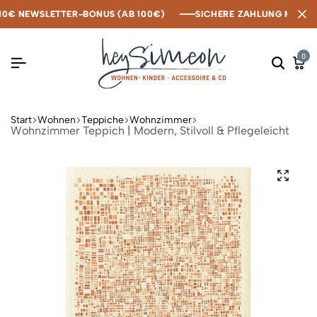
€ NEWSLETTER-BONUS (AB 100€)
€ NEWSLETTER-BONUS (AB 100€)
€ NEWSLETTER-BONUS (AB 100€)
SICHERE ZAHLUNG MIT KLA
SICHERE ZAHLUNG MIT KLA
SICHERE ZAHLUNG MIT KLA
0
Start
Wohnen
Teppiche
Wohnzimmer
Wohnzimmer Teppich | Modern, Stilvoll & Pflegeleicht