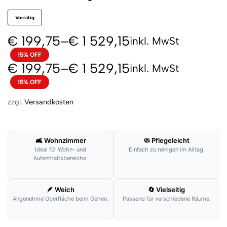
Vorrätig
€
199,75
–
€
1 529,15
inkl. MwSt
15% OFF
€
199,75
–
€
1 529,15
inkl. MwSt
15% OFF
zzgl.
Versandkosten
🛋️ Wohnzimmer
🧼 Pflegeleicht
Ideal für Wohn- und
Einfach zu reinigen im Alltag.
Aufenthaltsbereiche.
🪶 Weich
🔄 Vielseitig
Angenehme Oberfläche beim Gehen.
Passend für verschiedene Räume.