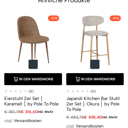
Ähnliche Produkte
-10%
-10%
IN DEN WARENKORB
IN DEN WARENKORB
(0)
(0)
Eierstuhl 2er Set │
Japandi Kitchen Bar Stuhl
Karamell │ by Pole To Pole
2er Set │ Okura │ by Pole
To Pole
€
351,78
€
316,60
inkl. MwSt
€
483,78
€
435,40
inkl. MwSt
zzgl.
Versandkosten
zzgl.
Versandkosten