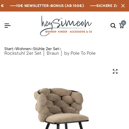
10€ NEWSLETTER-BONUS (AB 100€)
10€ NEWSLETTER-BONUS (AB 100€)
10€ NEWSLETTER-BONUS (AB 100€)
SICHERE ZAHLUNG 
SICHERE ZAHLUNG 
SICHERE ZAHLUNG 
0
Start
Wohnen
Stühle 2er Set
Rockstuhl 2er Set │ Braun │ by Pole To Pole