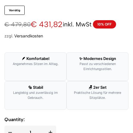
Vorrätig
€
431,82
inkl. MwSt
€
479,80
10% OFF
zzgl.
Versandkosten
🪶 Komfortabel
✨ Modernes Design
Angenehmes Sitzen im Alltag.
Passt zu verschiedenen
Einrichtungsstilen.
🔩 Stabil
🪑 2er Set
Langlebig und zuverlässig im
Praktische Lösung für mehrere
Gebrauch.
Sitzplätze.
Quantity: