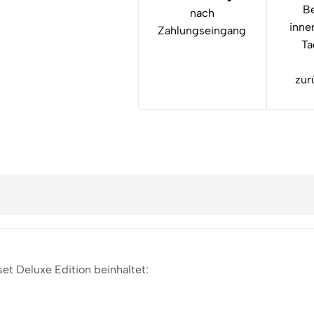
Be
nach
inne
Zahlungseingang
Ta
zur
t Deluxe Edition beinhaltet: