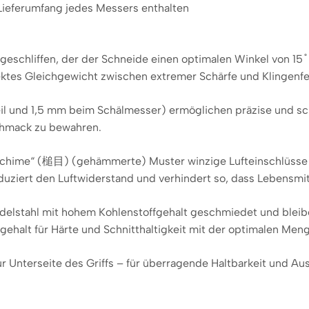
Lieferumfang jedes Messers enthalten
eschliffen, der der Schneide einen optimalen Winkel von 15 ̊ 
ktes Gleichgewicht zwischen extremer Schärfe und Klingenfes
l und 1,5 mm beim Schälmesser) ermöglichen präzise und scha
chmack zu bewahren.
uchime“ (槌目) (gehämmerte) Muster winzige Lufteinschlüsse
uziert den Luftwiderstand und verhindert so, dass Lebensmitt
elstahl mit hohem Kohlenstoffgehalt geschmiedet und bleiben
ehalt für Härte und Schnitthaltigkeit mit der optimalen Men
ur Unterseite des Griffs – für überragende Haltbarkeit und A