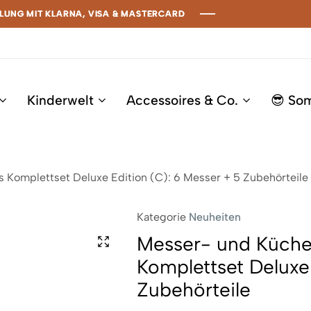
 MIT KLARNA, VISA & MASTERCARD
 MIT KLARNA, VISA & MASTERCARD
 MIT KLARNA, VISA & MASTERCARD
 MIT KLARNA, VISA & MASTERCARD
Kinderwelt
Accessoires & Co.
😎 So
Komplettset Deluxe Edition (C): 6 Messer + 5 Zubehörteile
Kategorie
Neuheiten
Messer- und Küche
Komplettset Deluxe
Zubehörteile