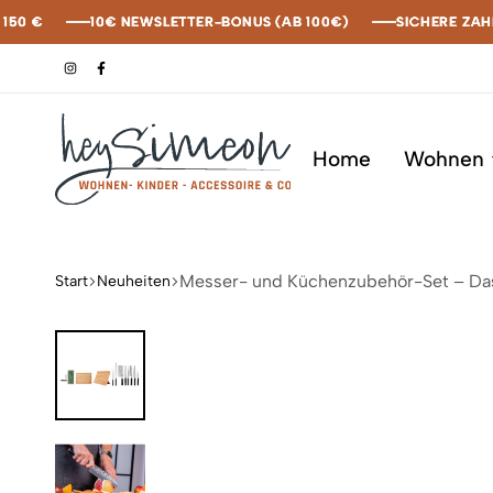
€
€
€
€
10€ NEWSLETTER-BONUS (AB 100€)
10€ NEWSLETTER-BONUS (AB 100€)
10€ NEWSLETTER-BONUS (AB 100€)
10€ NEWSLETTER-BONUS (AB 100€)
SICHERE ZAHLUNG
SICHERE ZAHLUNG
SICHERE ZAHLUNG
SICHERE ZAHLUNG
Home
Wohnen
heySimeon
Messer- und Küchenzubehör-Set – Das 
Start
Neuheiten