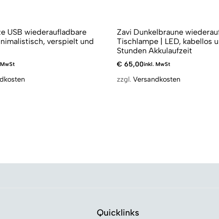
ze USB wiederaufladbare
Zavi Dunkelbraune wiederau
nimalistisch, verspielt und
Tischlampe | LED, kabellos 
Stunden Akkulaufzeit
€
65,00
. MwSt
inkl. MwSt
dkosten
zzgl.
Versandkosten
Quicklinks