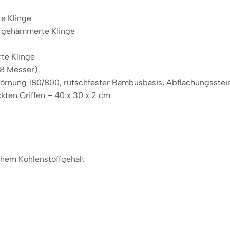
e Klinge
, gehämmerte Klinge
te Klinge
8 Messer).
r Körnung 180/800, rutschfester Bambusbasis, Abflachungsste
kten Griffen – 40 x 30 x 2 cm
ohem Kohlenstoffgehalt