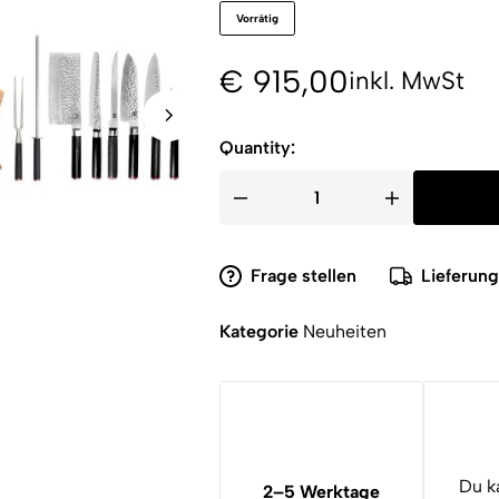
Vorrätig
€
915,00
inkl. MwSt
Quantity:
Frage stellen
Lieferun
Kategorie
Neuheiten
Du k
2–5 Werktage