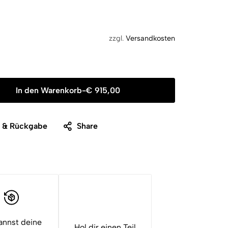
zzgl.
Versandkosten
In den Warenkorb
-
€
915,00
g & Rückgabe
Share
annst deine
Hol dir einen Teil