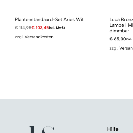
Plantenstandaard-Set Aries Wit
Luca Bron
Lampe | Mi
€
114,95
€
103,45
inkl. MwSt
dimmbar
zzgl.
Versandkosten
€
65,00
inkl
zzgl.
Versan
Hilfe