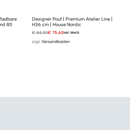
fladbare
Designer Pouf | Premium Atelier Line |
An
und 80
H36 cm | House Nordic
Ti
Be
€
84,00
€
75,60
inkl. MwSt
€
6
zzgl.
Versandkosten
zzg