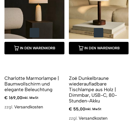
IN DEN WARENKORB
IN DEN WARENKORB
Charlotte Marmorlampe |
Zoë Dunkelbraune
Baumwollschirm und
wiederaufladbare
elegante Beleuchtung
Tischlampe aus Holz |
Dimmbar, USB-C, 80-
€
169,00
inkl. MwSt
Stunden-Akku
zzgl.
Versandkosten
€
55,00
inkl. MwSt
zzgl.
Versandkosten