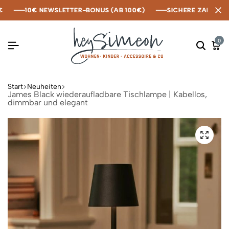
10€ NEWSLETTER-BONUS (AB 100€)
10€ NEWSLETTER-BONUS (AB 100€)
10€ NEWSLETTER-BONUS (AB 100€)
SICHERE ZAHLUNG M
SICHERE ZAHLUNG M
SICHERE ZAHLUNG M
0
Start
Neuheiten
James Black wiederaufladbare Tischlampe | Kabellos,
dimmbar und elegant